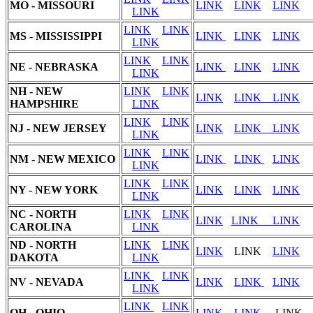
MO - MISSOURI
LINK
LINK
LINK
LINK
LINK
LINK
MS - MISSISSIPPI
LINK
LINK
LINK
LINK
LINK
LINK
NE - NEBRASKA
LINK
LINK
LINK
LINK
NH - NEW
LINK
LINK
LINK
LINK LINK
HAMPSHIRE
LINK
LINK
LINK
NJ - NEW JERSEY
LINK
LINK LINK
LINK
LINK
LINK
NM - NEW MEXICO
LINK
LINK
LINK
LINK
LINK
LINK
NY - NEW YORK
LINK
LINK
LINK
LINK
NC - NORTH
LINK
LINK
LINK
LINK LINK
CAROLINA
LINK
ND - NORTH
LINK
LINK
LINK
LINK
LINK
DAKOTA
LINK
LINK
LINK
NV - NEVADA
LINK
LINK
LINK
LINK
LINK
LINK
OH - OHIO
LINK
LINK
LINK