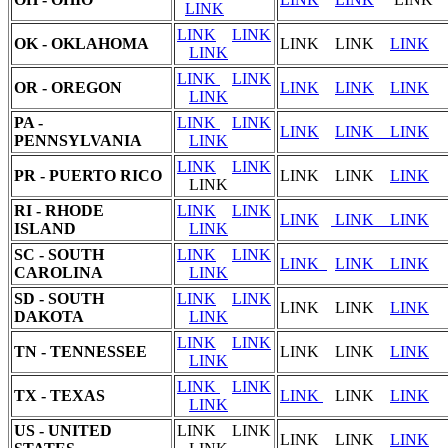
LINK
LINK
LINK
OK - OKLAHOMA
LINK LINK
LINK
LINK
LINK
LINK
OR - OREGON
LINK
LINK
LINK
LINK
PA -
LINK
LINK
LINK
LINK LINK
PENNSYLVANIA
LINK
LINK
LINK
PR - PUERTO RICO
LINK LINK
LINK
LINK
RI - RHODE
LINK
LINK
LINK
LINK LINK
ISLAND
LINK
SC - SOUTH
LINK
LINK
LINK
LINK LINK
CAROLINA
LINK
SD - SOUTH
LINK
LINK
LINK LINK
LINK
DAKOTA
LINK
LINK
LINK
TN - TENNESSEE
LINK LINK
LINK
LINK
LINK
LINK
TX - TEXAS
LINK
LINK
LINK
LINK
US - UNITED
LINK LINK
LINK LINK
LINK